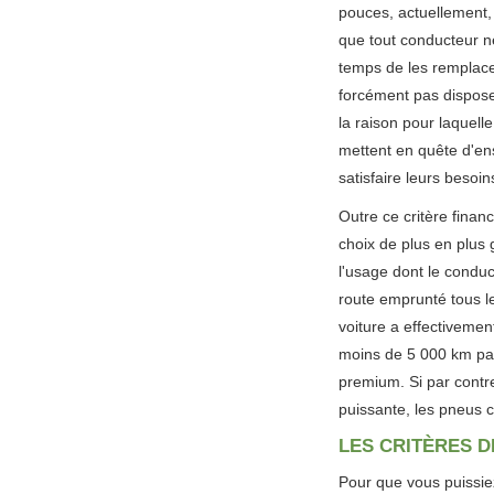
pouces, actuellement, 
que tout conducteur ne
temps de les remplace
forcément pas dispose
la raison pour laquell
mettent en quête d'en
satisfaire leurs besoin
Outre ce critère finan
choix de plus en plus 
l'usage dont le conducte
route emprunté tous le
voiture a effectivement
moins de 5 000 km par
premium. Si par contre,
puissante, les pneus ch
LES CRITÈRES D
Pour que vous puissiez