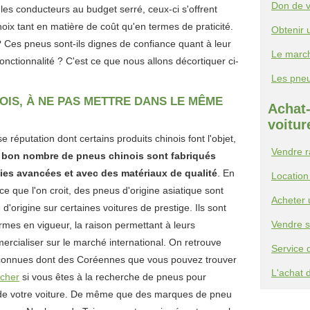
Don de v
ur les conducteurs au budget serré, ceux-ci s'offrent
ix tant en matière de coût qu'en termes de praticité.
Obtenir 
? Ces pneus sont-ils dignes de confiance quant à leur
Le march
fonctionnalité ? C'est ce que nous allons décortiquer ci-
Les pneu
OIS, À NE PAS METTRE DANS LE MÊME
Achat
voitur
 réputation dont certains produits chinois font l'objet,
Vendre r
bon nombre de pneus chinois sont fabriqués
ies avancées et avec des matériaux de qualité
. En
Location
ce que l'on croit, des pneus d'origine asiatique sont
Acheter 
origine sur certaines voitures de prestige. Ils sont
Vendre s
rmes en vigueur, la raison permettant à leurs
ercialiser sur le marché international. On retrouve
Service 
onnues dont des Coréennes que vous pouvez trouver
L'achat 
cher
si vous êtes à la recherche de pneus pour
de votre voiture. De même que des marques de pneu