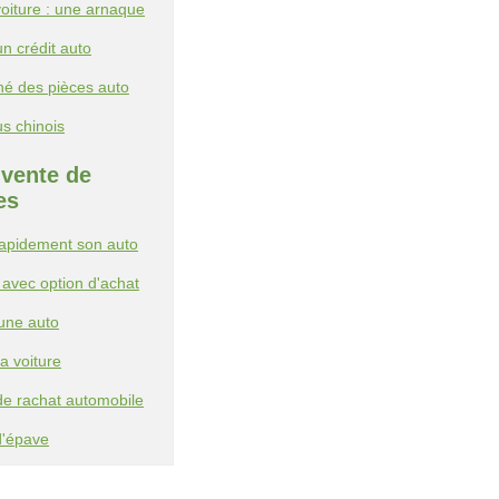
oiture : une arnaque
un crédit auto
é des pièces auto
s chinois
-vente de
es
apidement son auto
 avec option d'achat
une auto
a voiture
de rachat automobile
d'épave