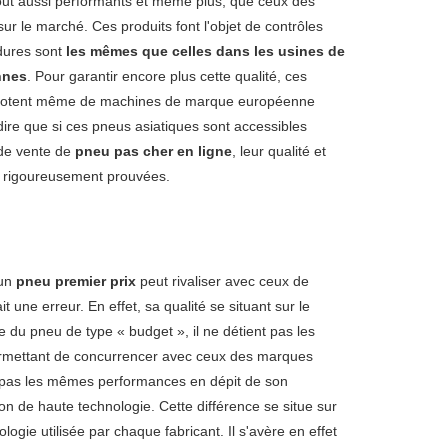
out aussi performants et même plus, que ceux des
r le marché. Ces produits font l'objet de contrôles
édures sont
les mêmes que celles dans les usines de
nnes
. Pour garantir encore plus cette qualité, ces
e dotent même de machines de marque européenne
ire que si ces pneus asiatiques sont accessibles
 de vente de
pneu pas cher en ligne
, leur qualité et
t rigoureusement prouvées.
'un
pneu premier prix
peut rivaliser avec ceux de
 une erreur. En effet, sa qualité se situant sur le
 du pneu de type « budget », il ne détient pas les
permettant de concurrencer avec ceux des marques
t pas les mêmes performances en dépit de son
on de haute technologie. Cette différence se situe sur
ologie utilisée par chaque fabricant. Il s'avère en effet