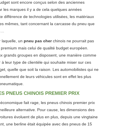
budget sont encore conçus selon des anciennes
ar les marques il y a de cela quelques années
e différence de technologies utilisées, les matériaux
les mêmes, tant concernant la carcasse du pneu que
e…
r laquelle, un
pneu pas cher
chinois ne pourrait pas
 premium mais celui de qualité budget européen.
eux grands groupes en disposent, une manière comme
ir à leur type de clientèle qui souhaite miser sur ces
, quelle que soit la raison. Les automobilistes qui ne
nellement de leurs véhicules sont en effet les plus
 pneumatique.
ES PNEUS CHINOIS PREMIER PRIX
e économique fait rage, les pneus chinois premier prix
meilleure alternative. Pour cause, les dimensions des
 voitures évoluent de plus en plus, depuis une vingtaine
nt, une berline était équipée avec des pneus de 15