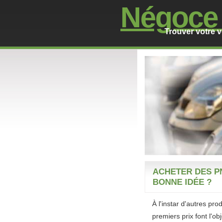
Négoc
Trouver votre v
ACHETER DES PN
BONNE IDÉE ?
À l'instar d'autres pro
premiers prix font l'o